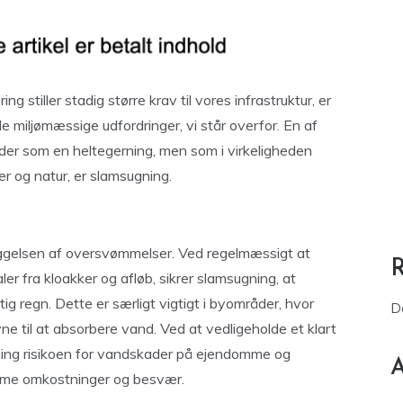
g stiller stadig større krav til vores infrastruktur, er
e miljømæssige udfordringer, vi står overfor. En af
yder som en heltegerning, men som i virkeligheden
byer og natur, er slamsugning.
byggelsen af oversvømmelser. Ved regelmæssigt at
er fra kloakker og afløb, sikrer slamsugning, at
tig regn. Dette er særligt vigtigt i byområder, hvor
D
ne til at absorbere vand. Ved at vedligeholde et klart
ning risikoen for vandskader på ejendomme og
A
norme omkostninger og besvær.