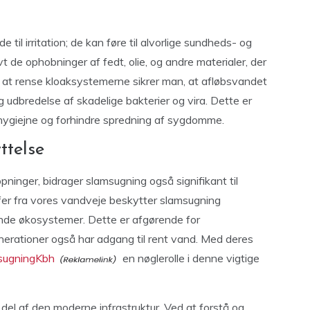
e til irritation; de kan føre til alvorlige sundheds- og
vt de ophobninger af fedt, olie, og andre materialer, der
gt at rense kloaksystemerne sikrer man, at afløbsvandet
og udbredelse af skadelige bakterier og vira. Dette er
 hygiejne og forhindre spredning af sygdomme.
ttelse
inger, bidrager slamsugning også signifikant til
ffer fra vores vandveje beskytter slamsugning
sunde økosystemer. Dette er afgørende for
generationer også har adgang til rent vand. Med deres
sugningKbh
en nøglerolle i denne vigtige
del af den moderne infrastruktur. Ved at forstå og