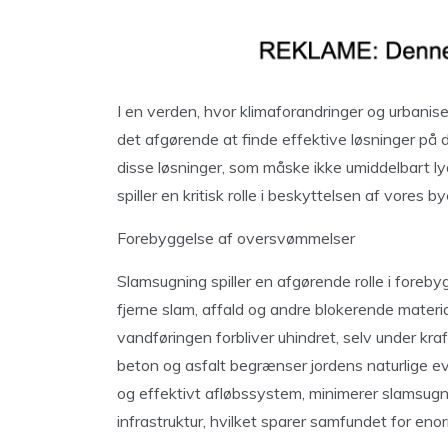
I en verden, hvor klimaforandringer og urbaniserin
det afgørende at finde effektive løsninger på d
disse løsninger, som måske ikke umiddelbart l
spiller en kritisk rolle i beskyttelsen af vores 
Forebyggelse af oversvømmelser
Slamsugning spiller en afgørende rolle i fore
fjerne slam, affald og andre blokerende material
vandføringen forbliver uhindret, selv under kraf
beton og asfalt begrænser jordens naturlige ev
og effektivt afløbssystem, minimerer slamsug
infrastruktur, hvilket sparer samfundet for e