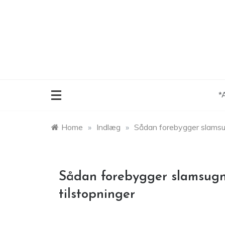
Skip
to
content
*
Home
»
Indlæg
»
Sådan forebygger slamsu
Sådan forebygger slamsugn
tilstopninger