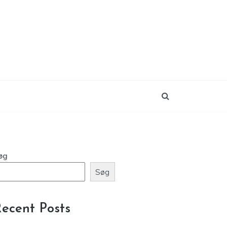
øg
Søg
ecent Posts