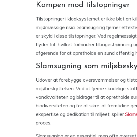
Kampen mod tilstopninger
Tilstopninger i kloaksystemet er ikke blot en kild
miljømæssige risici. Slamsugning fjerner effekti
er skyld i disse tilstopninger. Ved regelmæssi
flyder frit, hvilket forhindrer tilbagestrømning 
afgørende for at opretholde en sund offentlig
Slamsugning som miljøbesky
Udover at forebygge oversvømmelser og tilstopn
miljøbeskyttelsen. Ved at fjerne skadelige sto
vandkvaliteten og bidrager til at opretholde 
biodiversiteten og for at sikre, at fremtidige 
ekspertise og dedikation til miljøet, spiller
Slam
proces.
Slamsugning er en essentiel, men ofte overset 