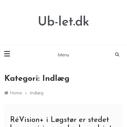
Skip
to
content
Ub-let.dk
Menu
Kategori:
Indlæg
Home
»
Indlæg
RéVision+ i Løgstør er stedet