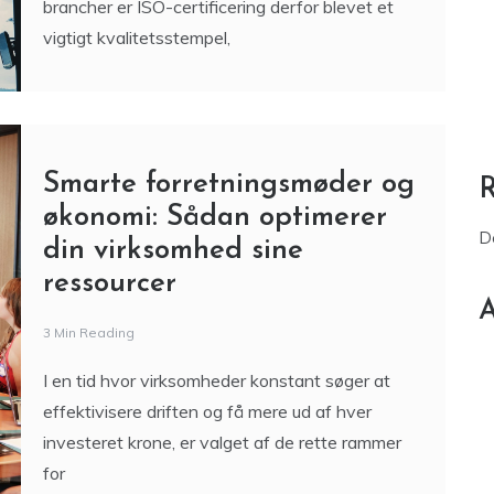
brancher er ISO-certificering derfor blevet et
vigtigt kvalitetsstempel,
Smarte forretningsmøder og
økonomi: Sådan optimerer
D
din virksomhed sine
ressourcer
A
3 Min Reading
I en tid hvor virksomheder konstant søger at
effektivisere driften og få mere ud af hver
investeret krone, er valget af de rette rammer
for