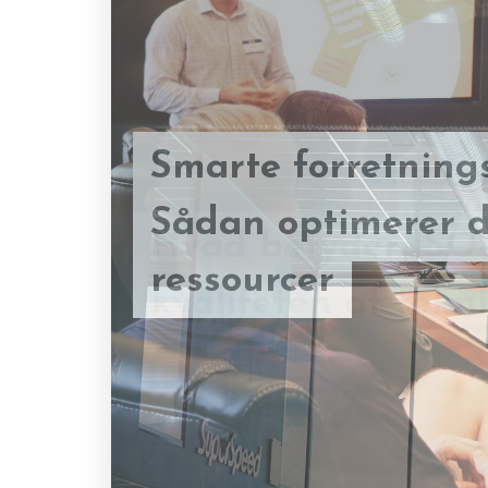
Smarte forretning
Hvad betyder ISO-c
Sådan optimerer d
kvaliteten af tekni
ressourcer