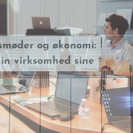
smøder og økonomi:
ertificering for
in virksomhed sine
ske installationer